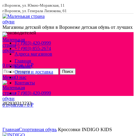
г.Воронеж, ул. Южно-Моравская, 11
г.Воронеж, ул. Генерала Лизюкова, 61
Магазины детской обуви в Воронеже
детская обувь от лучших
производителей
+7 (903) 420-0999
+7 (903) 855-2674
Адреса магазинов
Главная
0
пунктов
/
0
₽
Каталог
Оплата и доставка
Поиск
Меню
О нас
Контакты
+7 (903) 420-0999
28
29
30
31
32
33
0
пунктов
/
0
₽
Увеличить
Главная
Спортивная обувь
Кроссовки INDIGO KIDS