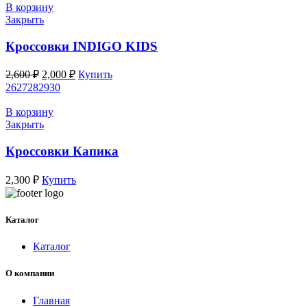
2,800 ₽.
В корзину
Закрыть
Кроссовки INDIGO KIDS
Первоначальная
Текущая
2,600
₽
2,000
₽
Купить
цена
цена:
26
27
28
29
30
составляла
2,000 ₽.
2,600 ₽.
В корзину
Закрыть
Кроссовки Капика
2,300
₽
Купить
Каталог
Каталог
О компании
Главная