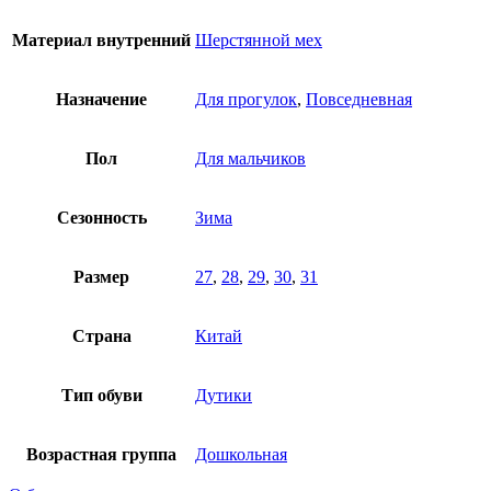
Материал внутренний
Шерстянной мех
Назначение
Для прогулок
,
Повседневная
Пол
Для мальчиков
Сезонность
Зима
Размер
27
,
28
,
29
,
30
,
31
Страна
Китай
Тип обуви
Дутики
Возрастная группа
Дошкольная