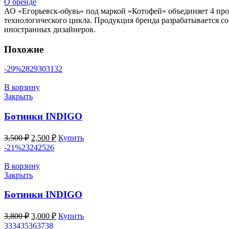
О бренде
АО «Егорьевск-обувь» под маркой «Котофей» объединяет 4 пр
технологического цикла. Продукция бренда разрабатывается с
иностранных дизайнеров.
Похожие
-29%
28
29
30
31
32
В корзину
Закрыть
Ботинки INDIGO
Первоначальная
Текущая
3,500
₽
2,500
₽
Купить
цена
цена:
-21%
23
24
25
26
составляла
2,500 ₽.
3,500 ₽.
В корзину
Закрыть
Ботинки INDIGO
Первоначальная
Текущая
3,800
₽
3,000
₽
Купить
цена
цена:
33
34
35
36
37
38