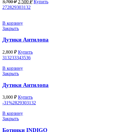
Первоначальная
Текущая
3,700
₽
2,500
₽
Купить
цена
цена:
27
28
29
30
31
32
составляла
2,500 ₽.
3,700 ₽.
В корзину
Закрыть
Дутики Антилопа
2,800
₽
Купить
31
32
33
34
35
36
В корзину
Закрыть
Дутики Антилопа
3,000
₽
Купить
-31%
28
29
30
31
32
В корзину
Закрыть
Ботинки INDIGO