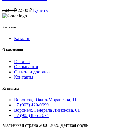
Первоначальная
Текущая
3,600
₽
2,500
₽
Купить
цена
цена:
составляла
2,500 ₽.
3,600 ₽.
Каталог
Каталог
О компании
Главная
О компании
Оплата и доставка
Контакты
Контакты
Воронеж, Южно-Моравская, 11
+7 (903) 420-0999
Воронеж, Генерала Лизюкова, 61
+7 (903) 855-2674
Маленькая страна
2000-2026 Детская обувь