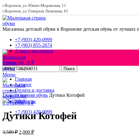
г.Воронеж, ул. Южно-Моравская, 11
г.Воронеж, ул. Генерала Лизюкова, 61
Магазины детской обуви в Воронеже
детская обувь от лучших 
+7 (903) 420-0999
+7 (903) 855-2674
Адреса магазинов
0
пунктов
/
0
₽
-44%
27
28
29
30
31
Поиск
Меню
Главная
Каталог
Увеличить
Оплата и доставка
Главная
Зимняя обувь
Дутики Котофей
О нас
Контакты
0
пунктов
/
0
₽
+7 (903) 420-0999
Дутики Котофей
Первоначальная
Текущая
3,580
₽
2,000
₽
цена
цена: