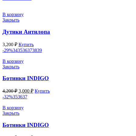
составляла
3,000 ₽.
3,800 ₽.
В корзину
Закрыть
Дутики Антилопа
3,200
₽
Купить
-29%
34
35
36
37
38
39
В корзину
Закрыть
Ботинки INDIGO
Первоначальная
Текущая
4,200
₽
3,000
₽
Купить
цена
цена:
-32%
35
36
37
составляла
3,000 ₽.
4,200 ₽.
В корзину
Закрыть
Ботинки INDIGO