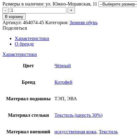
составляла
Размеры в наличии:
2,000 ₽.
ул. Южно-Моравская, 11
Количество
3,580 ₽.
товара
В корзину
Дутики
Артикул:
464074-45
Категория:
Зимняя обувь
Котофей
Поделиться
Характеристики
О бренде
Характеристики
Цвет
Чёрный
Бренд
Котофей
Материал подошвы
ТЭП, ЭВА
Материал стельки
Текстиль (шерсть 30%)
Материал внешний
искусственная кожа
,
Текстиль