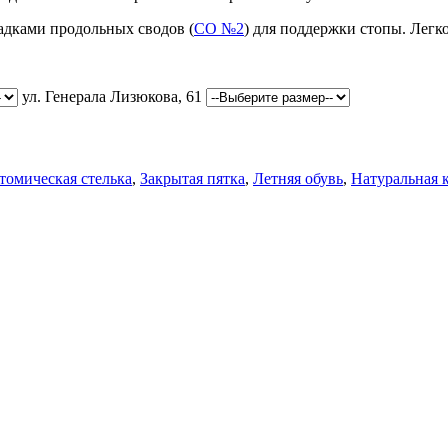
адками продольных сводов (
СО №2
) для поддержки стопы. Легк
ул. Генерала Лизюкова, 61
томическая стелька
,
Закрытая пятка
,
Летняя обувь
,
Натуральная 