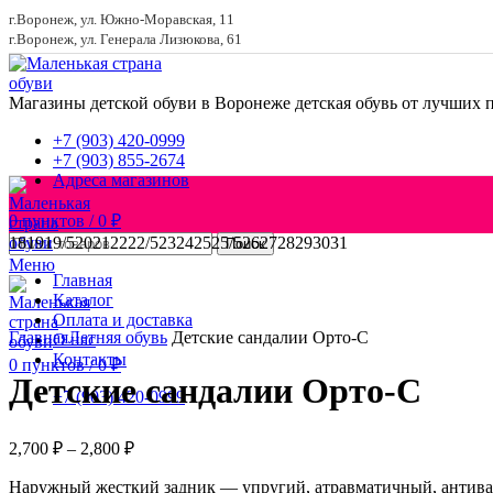
г.Воронеж, ул. Южно-Моравская, 11
г.Воронеж, ул. Генерала Лизюкова, 61
Магазины детской обуви в Воронеже
детская обувь от лучших 
+7 (903) 420-0999
+7 (903) 855-2674
Адреса магазинов
0
пунктов
/
0
₽
18
19
19/5
20
21
22
22/5
23
24
25
25/5
26
27
28
29
30
31
Поиск
Меню
Главная
Каталог
Увеличить
Оплата и доставка
Главная
Летняя обувь
Детские сандалии Орто-С
О нас
Контакты
0
пунктов
/
0
₽
Детские сандалии Орто-С
+7 (903) 420-0999
Диапазон
2,700
₽
–
2,800
₽
цен:
Наружный жесткий задник — упругий, атравматичный, антива
2,700 ₽