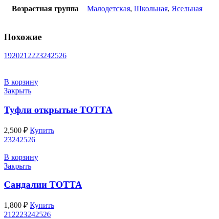
Возрастная группа
Малодетская
,
Школьная
,
Ясельная
Похожие
19
20
21
22
23
24
25
26
В корзину
Закрыть
Туфли открытые ТОТТА
2,500
₽
Купить
23
24
25
26
В корзину
Закрыть
Сандалии ТОТТА
1,800
₽
Купить
21
22
23
24
25
26