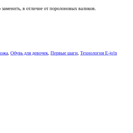
о заменить, в отличие от поролоновых валиков.
кожа
,
Обувь для девочек
,
Первые шаги
,
Технология Е-jo!n