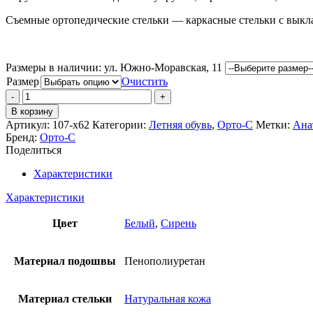
–
Съемные ортопедические стельки — каркасные стельки с выкл
2,800 ₽
Размеры в наличии:
ул. Южно-Моравская, 11
Размер
Очистить
Количество
товара
В корзину
Детские
Артикул:
107-х62
Категории:
Летняя обувь
,
Орто-С
Метки:
Ана
сандалии
Бренд:
Орто-С
Орто-
Поделиться
С
Характеристики
Характеристики
Цвет
Белый
,
Сирень
Материал подошвы
Пенополиуретан
Материал стельки
Натуральная кожа