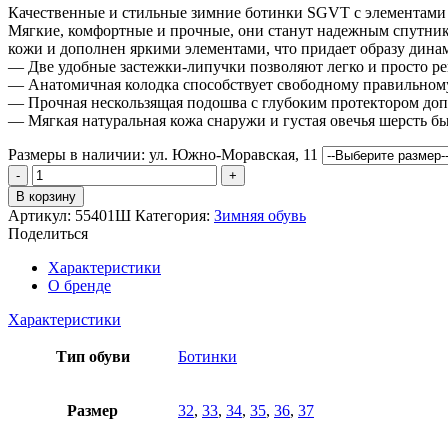
Качественные и стильные зимние ботинки SGVT с элементами сп
Мягкие, комфортные и прочные, они станут надежным спутник
кожи и дополнен яркими элементами, что придает образу дина
— Две удобные застежки-липучки позволяют легко и просто ре
— Анатомичная колодка способствует свободному правильному 
— Прочная нескользящая подошва с глубоким протектором доп
— Мягкая натуральная кожа снаружи и густая овечья шерсть бы
Размеры в наличии:
ул. Южно-Моравская, 11
Количество
товара
В корзину
Ботинки
Артикул:
55401Ш
Категория:
Зимняя обувь
Шаговита
Поделиться
Характеристики
О бренде
Характеристики
Тип обуви
Ботинки
Размер
32
,
33
,
34
,
35
,
36
,
37