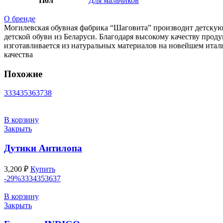
Пол
Для мальчиков
О бренде
Могилевская обувная фабрика “Шаговита” производит детскую 
детской обуви из Беларуси. Благодаря высокому качеству прод
изготавливается из натуральных материалов на новейшем итал
качества
Похожие
33
34
35
36
37
38
В корзину
Закрыть
Дутики Антилопа
3,200
₽
Купить
-29%
33
34
35
36
37
В корзину
Закрыть