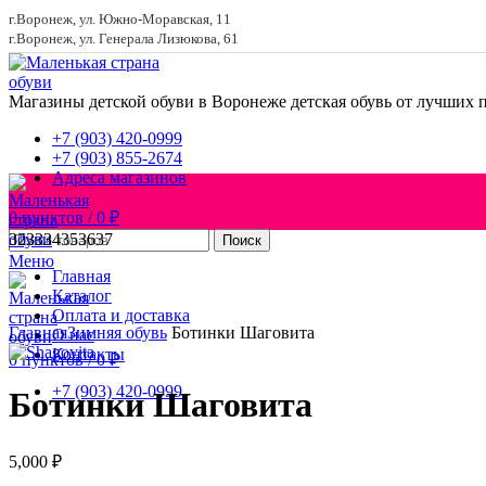
г.Воронеж, ул. Южно-Моравская, 11
г.Воронеж, ул. Генерала Лизюкова, 61
Магазины детской обуви в Воронеже
детская обувь от лучших 
+7 (903) 420-0999
+7 (903) 855-2674
Адреса магазинов
0
пунктов
/
0
₽
32
33
34
35
36
37
Поиск
Меню
Главная
Каталог
Увеличить
Оплата и доставка
Главная
Зимняя обувь
Ботинки Шаговита
О нас
Контакты
0
пунктов
/
0
₽
+7 (903) 420-0999
Ботинки Шаговита
5,000
₽