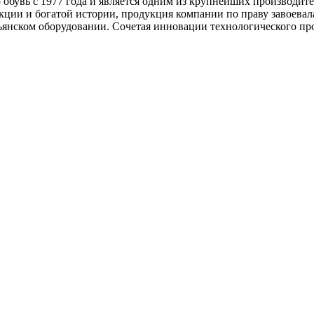
обувь с 1977 года и является одним из крупнейших производител
укции и богатой истории, продукция компании по праву завоевал
ьянском оборудовании. Сочетая инновации технологического про