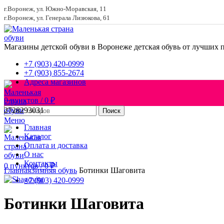
г.Воронеж, ул. Южно-Моравская, 11
г.Воронеж, ул. Генерала Лизюкова, 61
Магазины детской обуви в Воронеже
детская обувь от лучших 
+7 (903) 420-0999
+7 (903) 855-2674
Адреса магазинов
0
пунктов
/
0
₽
27
28
29
30
31
Поиск
Меню
Главная
Каталог
Оплата и доставка
О нас
Увеличить
Контакты
0
пунктов
/
0
₽
Главная
Зимняя обувь
Ботинки Шаговита
+7 (903) 420-0999
Ботинки Шаговита