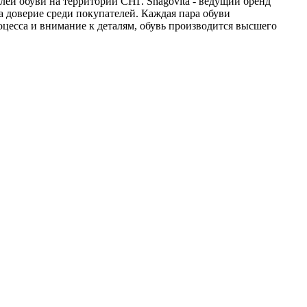
ей обуви на территории СНГ. Shagovita - ведущий бренд
а доверие среди покупателей. Каждая пара обуви
цесса и внимание к деталям, обувь производится высшего