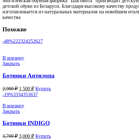
Могилевская обувная фабрика “Шаговита” производит детскую 
детской обуви из Беларуси. Благодаря высокому качеству прод
изготавливается из натуральных материалов на новейшем итал
качества
Похожие
-48%
22
23
24
25
26
27
В корзину
Закрыть
Ботинки Антилопа
Первоначальная
Текущая
2,900
₽
1,500
₽
Купить
цена
цена:
-19%
33
34
35
36
37
составляла
1,500 ₽.
2,900 ₽.
В корзину
Закрыть
Ботинки INDIGO
Первоначальная
Текущая
3,700
₽
3,000
₽
Купить