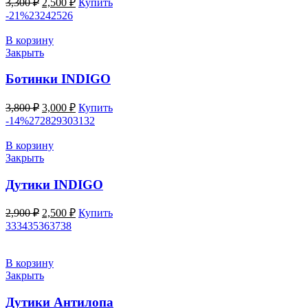
3,300
₽
2,500
₽
Купить
цена
цена:
-21%
23
24
25
26
составляла
2,500 ₽.
3,300 ₽.
В корзину
Закрыть
Ботинки INDIGO
Первоначальная
Текущая
3,800
₽
3,000
₽
Купить
цена
цена:
-14%
27
28
29
30
31
32
составляла
3,000 ₽.
3,800 ₽.
В корзину
Закрыть
Дутики INDIGO
Первоначальная
Текущая
2,900
₽
2,500
₽
Купить
цена
цена:
33
34
35
36
37
38
составляла
2,500 ₽.
2,900 ₽.
В корзину
Закрыть
Дутики Антилопа