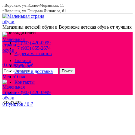
г.Воронеж, ул. Южно-Моравская, 11
г.Воронеж, ул. Генерала Лизюкова, 61
Магазины детской обуви в Воронеже
детская обувь от лучших
производителей
+7 (903) 420-0999
+7 (903) 855-2674
Адреса магазинов
Главная
0
пунктов
/
0
₽
Каталог
Оплата и доставка
Поиск
Меню
О нас
Контакты
+7 (903) 420-0999
32
33
34
35
0
пунктов
/
0
₽