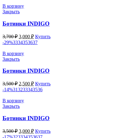
В корзину
Закрыть
Ботинки INDIGO
Первоначальная
Текущая
3,700
₽
3,000
₽
Купить
цена
цена:
-29%
33
34
35
36
37
составляла
3,000 ₽.
3,700 ₽.
В корзину
Закрыть
Ботинки INDIGO
Первоначальная
Текущая
3,500
₽
2,500
₽
Купить
цена
цена:
-14%
31
32
33
34
35
36
составляла
2,500 ₽.
3,500 ₽.
В корзину
Закрыть
Ботинки INDIGO
Первоначальная
Текущая
3,500
₽
3,000
₽
Купить
цена
цена:
-17%
32
33
34
35
36
37