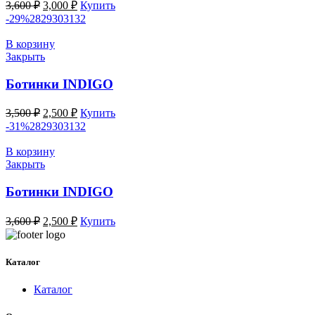
Первоначальная
Текущая
3,600
₽
3,000
₽
Купить
цена
цена:
-29%
28
29
30
31
32
составляла
3,000 ₽.
3,600 ₽.
В корзину
Закрыть
Ботинки INDIGO
Первоначальная
Текущая
3,500
₽
2,500
₽
Купить
цена
цена:
-31%
28
29
30
31
32
составляла
2,500 ₽.
3,500 ₽.
В корзину
Закрыть
Ботинки INDIGO
Первоначальная
Текущая
3,600
₽
2,500
₽
Купить
цена
цена:
составляла
2,500 ₽.
3,600 ₽.
Каталог
Каталог