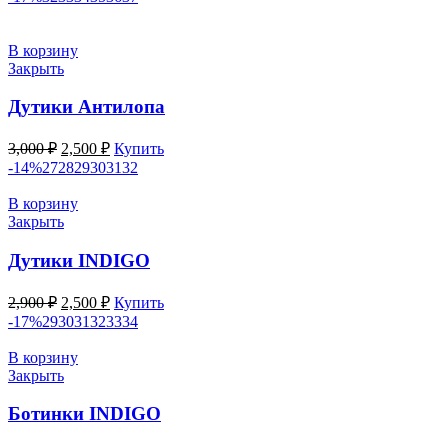
составляла
3,000 ₽.
3,500 ₽.
В корзину
Закрыть
Дутики Антилопа
Первоначальная
Текущая
3,000
₽
2,500
₽
Купить
цена
цена:
-14%
27
28
29
30
31
32
составляла
2,500 ₽.
3,000 ₽.
В корзину
Закрыть
Дутики INDIGO
Первоначальная
Текущая
2,900
₽
2,500
₽
Купить
цена
цена:
-17%
29
30
31
32
33
34
составляла
2,500 ₽.
2,900 ₽.
В корзину
Закрыть
Ботинки INDIGO