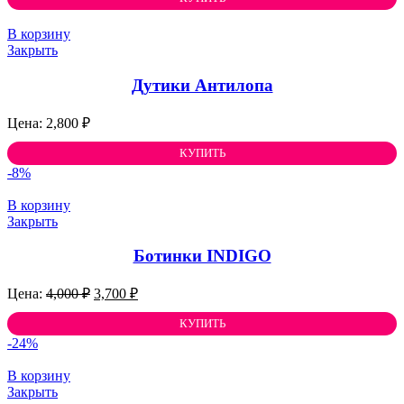
В корзину
Закрыть
Дутики Антилопа
2,800
₽
КУПИТЬ
-8%
В корзину
Закрыть
Ботинки INDIGO
Первоначальная
Текущая
4,000
₽
3,700
₽
цена
цена:
составляла
КУПИТЬ
3,700 ₽.
4,000 ₽.
-24%
В корзину
Закрыть