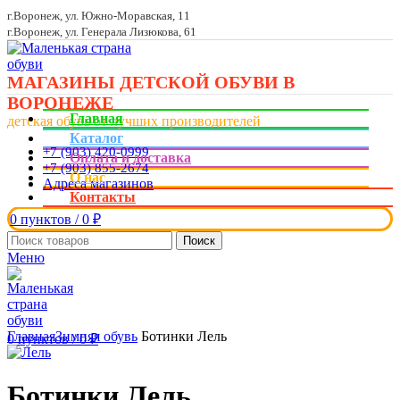
г.Воронеж, ул. Южно-Моравская, 11
г.Воронеж, ул. Генерала Лизюкова, 61
МАГАЗИНЫ ДЕТСКОЙ ОБУВИ В
ВОРОНЕЖЕ
Главная
детская обувь от лучших производителей
Каталог
+7 (903) 420-0999
Оплата и доставка
+7 (903) 855-2674
О нас
Адреса магазинов
Контакты
0
пунктов
/
0
₽
Поиск
Меню
Увеличить
Главная
Зимняя обувь
Ботинки Лель
0
пунктов
/
0
₽
Ботинки Лель