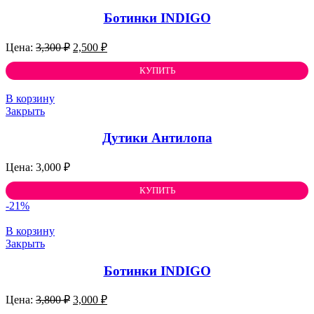
Ботинки INDIGO
Первоначальная
Текущая
3,300
₽
2,500
₽
цена
цена:
составляла
КУПИТЬ
2,500 ₽.
3,300 ₽.
В корзину
Закрыть
Дутики Антилопа
3,000
₽
КУПИТЬ
-21%
В корзину
Закрыть
Ботинки INDIGO
Первоначальная
Текущая
3,800
₽
3,000
₽
цена
цена: