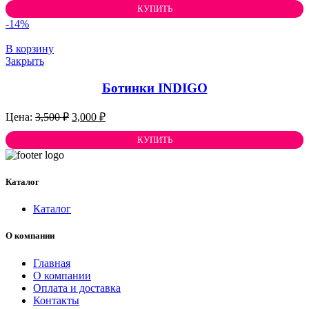
составляла
КУПИТЬ
3,000 ₽.
3,800 ₽.
-14%
В корзину
Закрыть
Ботинки INDIGO
Первоначальная
Текущая
3,500
₽
3,000
₽
цена
цена:
составляла
КУПИТЬ
3,000 ₽.
3,500 ₽.
Каталог
Каталог
О компании
Главная
О компании
Оплата и доставка
Контакты