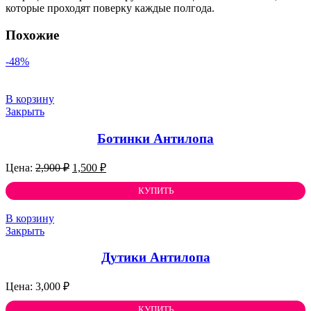
которые проходят поверку каждые полгода.
Похожие
-48%
В корзину
Закрыть
Ботинки Антилопа
Первоначальная
Текущая
2,900
₽
1,500
₽
цена
цена:
составляла
КУПИТЬ
1,500 ₽.
2,900 ₽.
В корзину
Закрыть
Дутики Антилопа
3,000
₽
КУПИТЬ