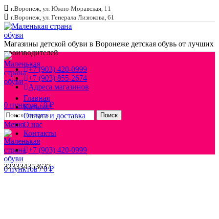
г.Воронеж, ул. Южно-Моравская, 11
г.Воронеж, ул. Генерала Лизюкова, 61
Магазины детской обуви в Воронеже
детская обувь от лучших
производителей
+7 (903) 420-0999
+7 (903) 855-2674
Адреса магазинов
Главная
0
пунктов
/
0
₽
Каталог
Оплата и доставка
Поиск
Меню
О нас
Контакты
+7 (903) 420-0999
32
33
34
35
36
37
0
пунктов
/
0
₽
Увеличить