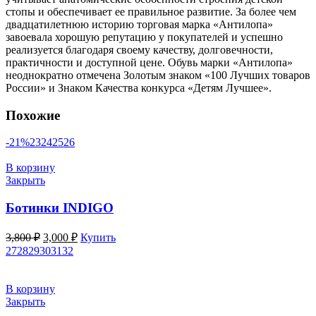
стопы и обеспечивает ее правильное развитие. За более чем
двадцатилетнюю историю торговая марка «Антилопа»
завоевала хорошую репутацию у покупателей и успешно
реализуется благодаря своему качеству, долговечности,
практичности и доступной цене. Обувь марки «Антилопа»
неоднократно отмечена Золотым знаком «100 Лучших товаров
России» и Знаком Качества конкурса «Детям Лучшее».
Похожие
-21%
23
24
25
26
В корзину
Закрыть
Ботинки INDIGO
Первоначальная
Текущая
3,800
₽
3,000
₽
Купить
цена
цена:
27
28
29
30
31
32
составляла
3,000 ₽.
3,800 ₽.
В корзину
Закрыть