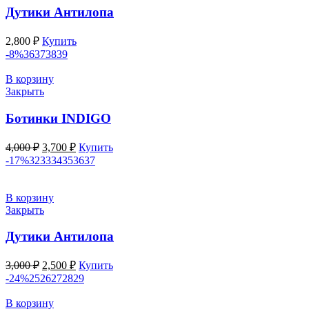
Дутики Антилопа
2,800
₽
Купить
-8%
36
37
38
39
В корзину
Закрыть
Ботинки INDIGO
Первоначальная
Текущая
4,000
₽
3,700
₽
Купить
цена
цена:
-17%
32
33
34
35
36
37
составляла
3,700 ₽.
4,000 ₽.
В корзину
Закрыть
Дутики Антилопа
Первоначальная
Текущая
3,000
₽
2,500
₽
Купить
цена
цена:
-24%
25
26
27
28
29
составляла
2,500 ₽.
3,000 ₽.
В корзину