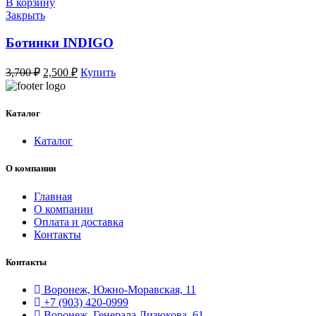
3,000 ₽.
В корзину
Закрыть
Ботинки INDIGO
Первоначальная
Текущая
3,700
₽
2,500
₽
Купить
цена
цена:
составляла
2,500 ₽.
3,700 ₽.
Каталог
Каталог
О компании
Главная
О компании
Оплата и доставка
Контакты
Контакты
Воронеж, Южно-Моравская, 11
+7 (903) 420-0999
Воронеж, Генерала Лизюкова, 61