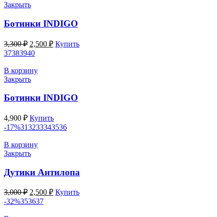
Закрыть
Ботинки INDIGO
Первоначальная
Текущая
3,300
₽
2,500
₽
Купить
цена
цена:
37
38
39
40
составляла
2,500 ₽.
3,300 ₽.
В корзину
Закрыть
Ботинки INDIGO
4,900
₽
Купить
-17%
31
32
33
34
35
36
В корзину
Закрыть
Дутики Антилопа
Первоначальная
Текущая
3,000
₽
2,500
₽
Купить
цена
цена:
-32%
35
36
37
составляла
2,500 ₽.