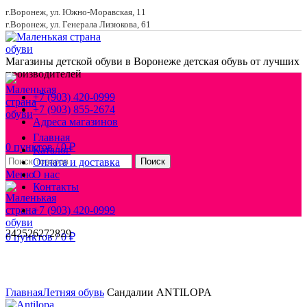
г.Воронеж, ул. Южно-Моравская, 11
г.Воронеж, ул. Генерала Лизюкова, 61
Магазины детской обуви в Воронеже
детская обувь от лучших
производителей
+7 (903) 420-0999
+7 (903) 855-2674
Адреса магазинов
Главная
0
пунктов
/
0
₽
Каталог
Оплата и доставка
Поиск
Меню
О нас
Контакты
+7 (903) 420-0999
24
25
26
27
28
29
0
пунктов
/
0
₽
Увеличить
Главная
Летняя обувь
Сандалии ANTILOPA