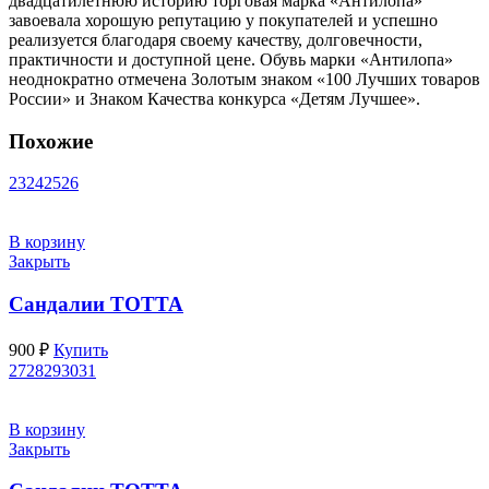
двадцатилетнюю историю торговая марка «Антилопа»
завоевала хорошую репутацию у покупателей и успешно
реализуется благодаря своему качеству, долговечности,
практичности и доступной цене. Обувь марки «Антилопа»
неоднократно отмечена Золотым знаком «100 Лучших товаров
России» и Знаком Качества конкурса «Детям Лучшее».
Похожие
23
24
25
26
В корзину
Закрыть
Сандалии ТОТТА
900
₽
Купить
27
28
29
30
31
В корзину
Закрыть