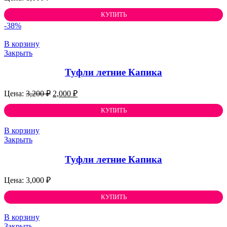
КУПИТЬ
-38%
В корзину
Закрыть
Туфли летние Капика
Первоначальная
Текущая
3,200
₽
2,000
₽
цена
цена:
составляла
КУПИТЬ
2,000 ₽.
3,200 ₽.
В корзину
Закрыть
Туфли летние Капика
3,000
₽
КУПИТЬ
В корзину
Закрыть