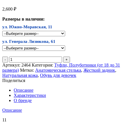
2,600
₽
Размеры в наличии:
ул. Южно-Моравская, 11
ул. Генерала Лизюкова, 61
Количество
товара
Артикул:
2464
Категория:
Туфли, Полуботинки (от 18 до 31
Полуботинки
размера)
Метки:
Анатомическая стелька
,
Жесткий задник
,
ТОТТА
Натуральная кожа
,
Обувь для девочек
Поделиться
Описание
Характеристики
О бренде
Описание
11