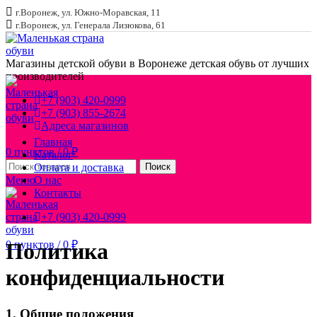
г.Воронеж, ул. Южно-Моравская, 11
г.Воронеж, ул. Генерала Лизюкова, 61
Магазины детской обуви в Воронеже
детская обувь от лучших
производителей
+7 (903) 420-0999
+7 (903) 855-2674
Адреса магазинов
Главная
0
пунктов
/
0
₽
Каталог
Оплата и доставка
Поиск
Меню
О нас
Контакты
+7 (903) 420-0999
0
пунктов
/
0
₽
Политика
конфиденциальности
1. Общие положения