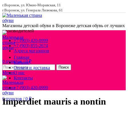
г.Воронеж, ул. Южно-Моравская, 11
г.Воронеж, ул. Генерала Лизюкова, 61
Магазины детской обуви в Воронеже
детская обувь от лучших
производителей
+7 (903) 420-0999
+7 (903) 855-2674
Адреса магазинов
Главная
0
пунктов
/
0
₽
Каталог
Оплата и доставка
Поиск
Меню
О нас
Контакты
+7 (903) 420-0999
0
пунктов
/
0
₽
Imperdiet mauris a nontin