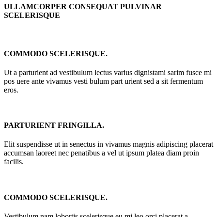
ULLAMCORPER CONSEQUAT PULVINAR
SCELERISQUE
COMMODO SCELERISQUE.
Ut a parturient ad vestibulum lectus varius dignistami sarim fusce mi
pos uere ante vivamus vesti bulum part urient sed a sit fermentum
eros.
PARTURIENT FRINGILLA.
Elit suspendisse ut in senectus in vivamus magnis adipiscing placerat
accumsan laoreet nec penatibus a vel ut ipsum platea diam proin
facilis.
COMMODO SCELERISQUE.
Vestibulum nam lobortis scelerisque eu mi leo orci placerat a